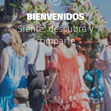
BIENVENIDOS
Siente,
descubre
y
comparte