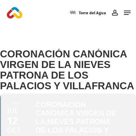
Skip
Men
to
Torre del Agua
account
main
Close
content
Menu
OCTUBRE, 2023
CORONACIÓN CANÓNICA
VIRGEN DE LA NIEVES
PATRONA DE LOS
PALACIOS Y VILLAFRANCA
2023
CORONACIÓN
JUE
CANÓNICA VIRGEN DE
12
LA NIEVES PATRONA
OCT
DE LOS PALACIOS Y