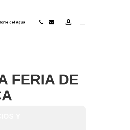
account
phone
email
Menu
Torre del Agua
A FERIA DE
CA
IOS Y