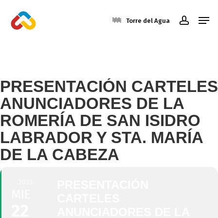
Skip
Men
to
Torre del Agua
account
main
Close
content
Menu
MARZO, 2023
PRESENTACIÓN CARTELES
ANUNCIADORES DE LA
ROMERÍA DE SAN ISIDRO
LABRADOR Y STA. MARÍA
DE LA CABEZA
2023
PRESENTACIÓN
MIE
CARTELES
22
ANUNCIADORES DE LA