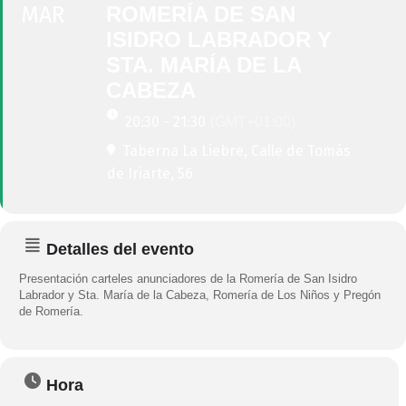
MAR
ROMERÍA DE SAN
ISIDRO LABRADOR Y
STA. MARÍA DE LA
CABEZA
20:30 - 21:30
(GMT+01:00)
Taberna La Liebre
, Calle de Tomás
de Iriarte, 56
Detalles del evento
Presentación carteles anunciadores de la Romería de San Isidro
Labrador y Sta. María de la Cabeza, Romería de Los Niños y Pregón
de Romería.
Hora