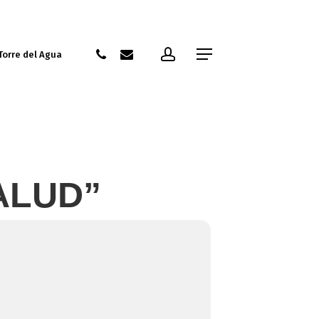
account
phone
email
Menu
Torre del Agua
ALUD”