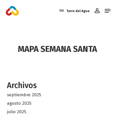
Skip
Men
to
Torre del Agua
account
main
Close
content
Menu
MAPA SEMANA SANTA
Archivos
septiembre 2025
agosto 2025
julio 2025