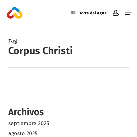
Skip
Men
to
Torre del Agua
account
main
Close
content
Menu
Tag
Corpus Christi
Archivos
septiembre 2025
agosto 2025