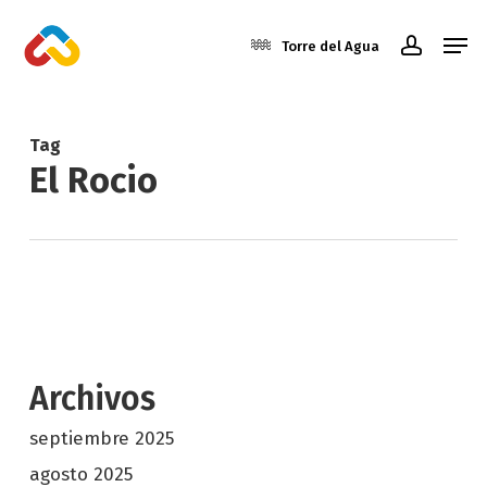
Skip
Men
to
Torre del Agua
account
main
Close
content
Menu
Tag
El Rocio
Archivos
septiembre 2025
agosto 2025