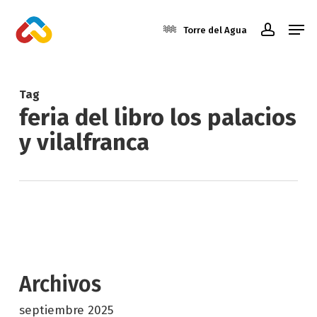
Skip
Men
to
Torre del Agua
account
main
Close
content
Menu
Tag
feria del libro los palacios
y vilalfranca
Archivos
septiembre 2025