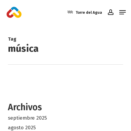
Skip
Men
to
Torre del Agua
account
main
Close
content
Menu
Tag
música
Archivos
septiembre 2025
agosto 2025