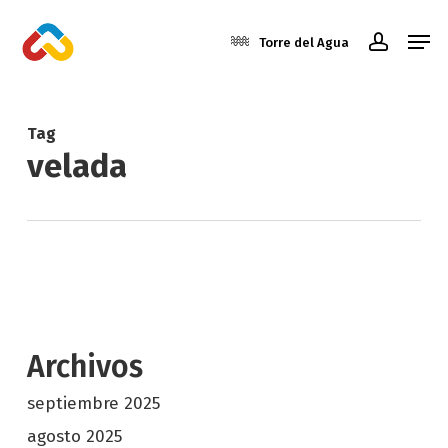
Skip
Men
to
Torre del Agua
account
main
Close
content
Menu
Tag
velada
Archivos
septiembre 2025
agosto 2025